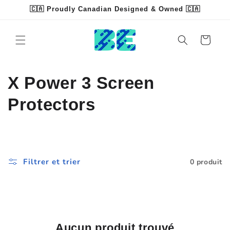
et
🇨🇦 Proudly Canadian Designed & Owned 🇨🇦
passer
Read
au
contenu
the
Panier
Privacy
Policy
C
X Power 3 Screen
o
Protectors
l
l
Filtrer et trier
0 produit
e
c
t
Aucun produit trouvé