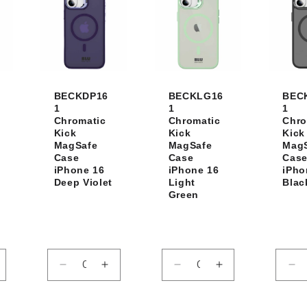
Title
Title
BECKDP16
BECKLG16
BEC
1
1
1
Chromatic
Chromatic
Chro
Kick
Kick
Kick
MagSafe
MagSafe
Mag
Case
Case
Cas
iPhone 16
iPhone 16
iPho
Deep Violet
Light
Blac
Green
ugmenter
Réduire
Augmenter
Réduire
Augmenter
Ré
la
la
la
la
la
uantité
quantité
quantité
quantité
quantité
qu