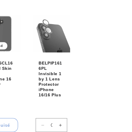
antité
quantité
quantité
quantité
de
de
de
fault
Default
Default
Default
le
Title
Title
Title
sé
SCL16
BELPIP161
l Skin
6PL
e
Invisible 1
ne 16
by 1 Lens
r
Protector
iPhone
16/16 Plus
uisé
Réduire
Augmenter