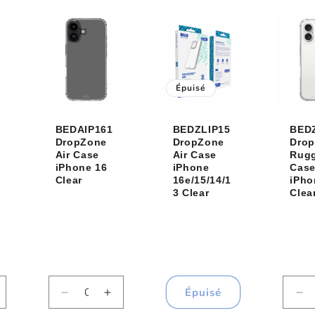
e
de
de
de
de
de
efault
Default
Default
Default
Default
De
tle
Title
Title
Title
Title
Tit
Épuisé
BEDAIP161
BEDZLIP15
BED
DropZone
DropZone
Dro
Air Case
Air Case
Rug
iPhone 16
iPhone
Cas
Clear
16e/15/14/1
iPho
3 Clear
Clea
Épuisé
ugmenter
Réduire
Augmenter
Ré
la
la
la