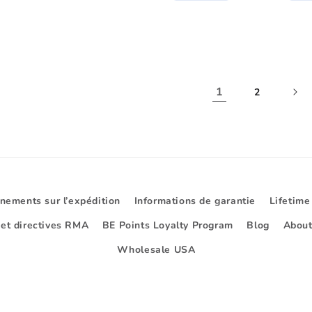
la
la
uantité
quantité
quantité
e
de
de
efault
Default
Default
tle
Title
Title
1
2
nements sur l’expédition
Informations de garantie
Lifetime
 et directives RMA
BE Points Loyalty Program
Blog
About
Wholesale USA