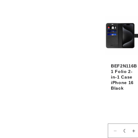
quantité
q
de
d
Default
D
Title
Ti
BEF2N116B
1 Folio 2-
in-1 Case
iPhone 16
Black
Réduire
A