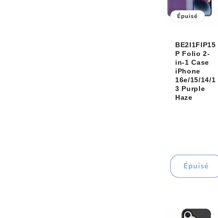
e
Épuisé
c
BE2I1FIP15
t
P Folio 2-
in-1 Case
iPhone
i
16e/15/14/1
3 Purple
Haze
o
n
:
Épuisé