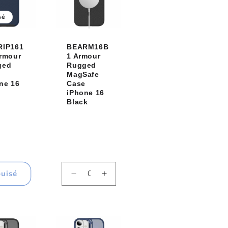
sé
RIP161
BEARM16B
rmour
1 Armour
ged
Rugged
e
MagSafe
ne 16
Case
y
iPhone 16
Black
uisé
Réduire
Augmenter
la
la
quantité
quantité
de
de
Default
Default