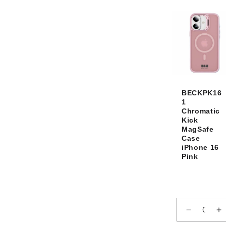
de
d
Default
D
Title
Ti
BECKPK16
1
Chromatic
Kick
MagSafe
Case
iPhone 16
Pink
Réduire
A
la
la