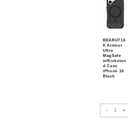
BEARUT16
K Armour
Ultra
MagSafe
w/Kickstan
d Case
iPhone 16
Black
Réduire
A
la
la
quantité
q