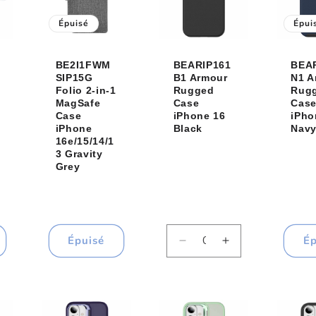
Épuisé
Épui
BE2I1FWM
BEARIP161
BEA
SIP15G
B1 Armour
N1 A
Folio 2-in-1
Rugged
Rug
MagSafe
Case
Cas
Case
iPhone 16
iPho
iPhone
Black
Nav
16e/15/14/1
3 Gravity
Grey
Épuisé
Ép
Réduire
Augmenter
la
la
quantité
quantité
de
de
Default
Default