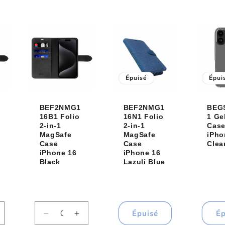
uantité
quantité
quantité
qu
e
de
de
de
efault
Default
Default
De
tle
Title
Title
Tit
Épuisé
Épui
BEF2NMG1
BEF2NMG1
BEG
16B1 Folio
16N1 Folio
1 Ge
2-in-1
2-in-1
Cas
MagSafe
MagSafe
iPho
Case
Case
Clea
iPhone 16
iPhone 16
Black
Lazuli Blue
Épuisé
Ép
ugmenter
Réduire
Augmenter