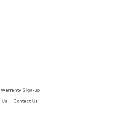
la
la
quantité
quantité
de
de
Default
Default
Title
Title
 Warranty Sign-up
 Us
Contact Us