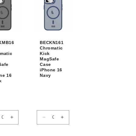
Title
Title
KMB16
BECKN161
Chromatic
matic
Kick
MagSafe
Safe
Case
e
iPhone 16
ne 16
Navy
k
duire
Augmenter
Réduire
Augmenter
la
la
la
antité
quantité
quantité
quantité