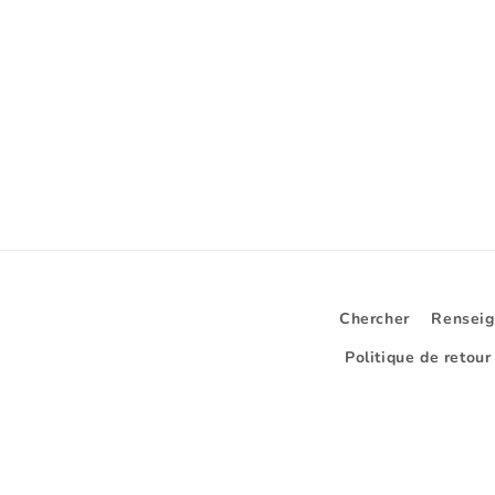
la
la
quantité
q
de
d
Default
D
Title
Ti
Chercher
Renseig
Politique de retour