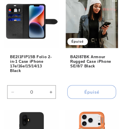
Default
Default
Default
Default
Title
Title
Title
Title
Épuisé
BE2I1FIP15B Folio 2-
BA2I87BK Armour
in-1 Case iPhone
Rugged Case iPhone
17e/16e/15/14/13
SE/8/7 Black
Black
Épuisé
Réduire
Augmenter
la
la
quantité
quantité
de
de
Default
Default
Title
Title