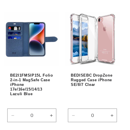
la
la
la
la
quantité
quantité
quantité
quantité
de
de
de
de
Default
Default
Default
Default
Title
Title
Title
Title
BE2I1FMSIP15L Folio
BEDISEBC DropZone
2-in-1 MagSafe Case
Rugged Case iPhone
iPhone
SE/8/7 Clear
17e/16e/15/14/13
Lazuli Blue
Réduire
Augmenter
Réduire
Augmen
la
la
la
la