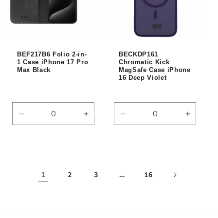
BEF217B6 Folio 2-in-
BECKDP161
1 Case iPhone 17 Pro
Chromatic Kick
Max Black
MagSafe Case iPhone
16 Deep Violet
Réduire
Augmenter
Réduire
Augmen
la
la
la
la
quantité
quantité
quantité
quantité
de
de
de
de
Default
Default
Default
Default
Title
Title
Title
Title
1
…
2
3
16