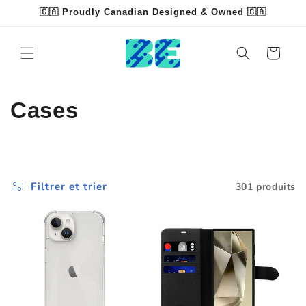
et
🇨🇦 Proudly Canadian Designed & Owned 🇨🇦
passer
Read
au
contenu
the
Panier
Privacy
Policy
C
Cases
o
l
Filtrer et trier
301 produits
l
e
c
t