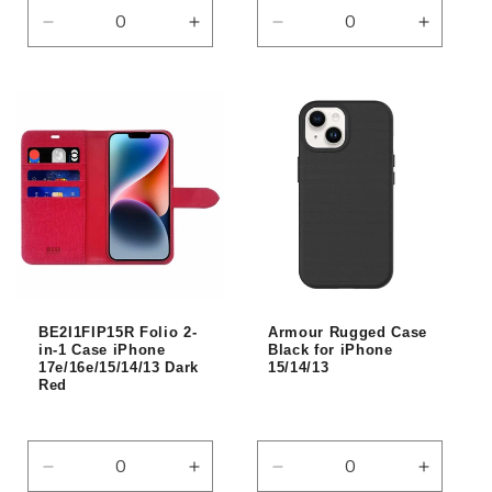
Réduire
Augmenter
Réduire
Augmen
la
la
la
la
quantité
quantité
quantité
quantité
de
de
de
de
Default
Default
Default
Default
Title
Title
Title
Title
BE2I1FIP15R Folio 2-
Armour Rugged Case
in-1 Case iPhone
Black for iPhone
17e/16e/15/14/13 Dark
15/14/13
Red
Réduire
Augmenter
Réduire
Augmen