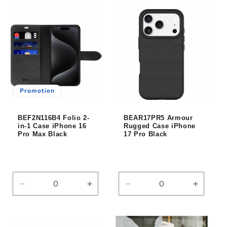
quantité
quantité
quantité
quantité
de
de
de
de
Default
Default
Default
Default
Title
Title
Title
Title
Promotion
BEF2N116B4 Folio 2-
BEAR17PR5 Armour
in-1 Case iPhone 16
Rugged Case iPhone
Pro Max Black
17 Pro Black
Réduire
Augmenter
Réduire
Augmen
la
la
la
la
quantité
quantité
quantité
quantité
de
de
de
de