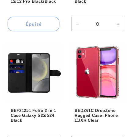
12/12 Pro Black/Black
Black
Épuisé
Réduire
Augmen
la
la
quantité
quantité
de
de
Default
Default
Title
Title
BEF21251 Folio 2-in-1
BEDZ61C DropZone
Case Galaxy S25/S24
Rugged Case iPhone
Black
11/XR Clear