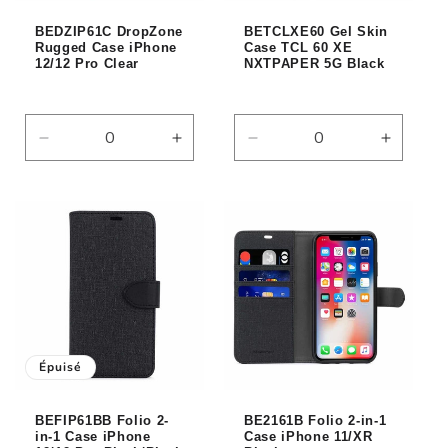
BEDZIP61C DropZone
BETCLXE60 Gel Skin
Rugged Case iPhone
Case TCL 60 XE
12/12 Pro Clear
NXTPAPER 5G Black
Réduire
Augmenter
Réduire
Augmen
la
la
la
la
quantité
quantité
quantité
quantité
de
de
de
de
Default
Default
Default
Default
Title
Title
Title
Title
Épuisé
BEFIP61BB Folio 2-
BE2161B Folio 2-in-1
in-1 Case iPhone
Case iPhone 11/XR