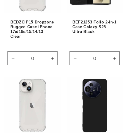
i
o
BEDZCIP15 Dropzone
BEF21253 Folio 2-in-1
n
Rugged Case iPhone
Case Galaxy S25
17e/16e/15/14/13
Ultra Black
:
Clear
Réduire
Augmenter
Réduire
Augmen
la
la
la
la
quantité
quantité
quantité
quantité
de
de
de
de
Default
Default
Default
Default
Title
Title
Title
Title