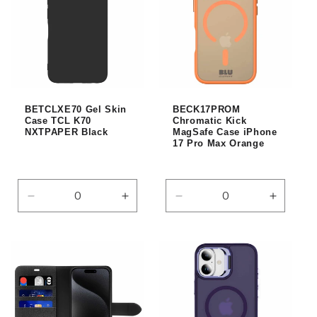
BETCLXE70 Gel Skin
BECK17PROM
Case TCL K70
Chromatic Kick
NXTPAPER Black
MagSafe Case iPhone
17 Pro Max Orange
Réduire
Augmenter
Réduire
Augmen
la
la
la
la
quantité
quantité
quantité
quantité
de
de
de
de
Default
Default
Default
Default
Title
Title
Title
Title