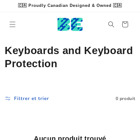
et
🇨🇦 Proudly Canadian Designed & Owned 🇨🇦
passer
Read
au
contenu
the
Panier
Privacy
Policy
C
Keyboards and Keyboard
o
Protection
l
l
Filtrer et trier
0 produit
e
c
t
Aucun produit trouvé