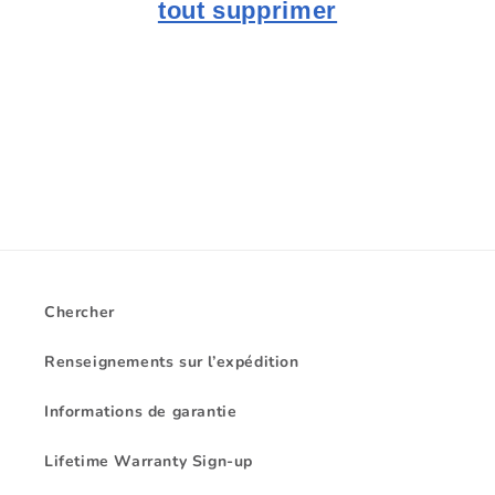
i
tout supprimer
o
n
:
Chercher
Renseignements sur l’expédition
Informations de garantie
Lifetime Warranty Sign-up