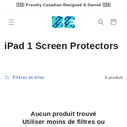
et
🇨🇦 Proudly Canadian Designed & Owned 🇨🇦
passer
Read
au
contenu
the
Panier
Privacy
Policy
C
iPad 1 Screen Protectors
o
l
Filtrer et trier
0 produit
l
e
c
Aucun produit trouvé
t
Utiliser moins de filtres ou