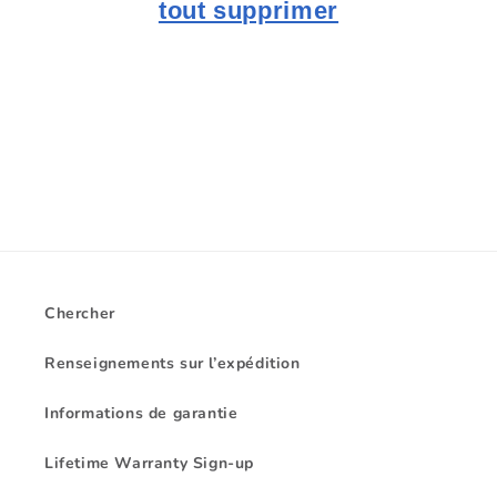
i
tout supprimer
o
n
:
Chercher
Renseignements sur l’expédition
Informations de garantie
Lifetime Warranty Sign-up