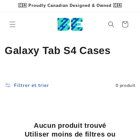
et
🇨🇦 Proudly Canadian Designed & Owned 🇨🇦
passer
Read
au
contenu
the
Panier
Privacy
Policy
C
Galaxy Tab S4 Cases
o
l
Filtrer et trier
0 produit
l
e
c
Aucun produit trouvé
t
Utiliser moins de filtres ou