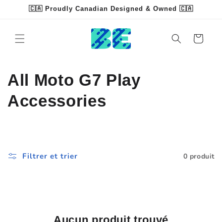
et
🇨🇦 Proudly Canadian Designed & Owned 🇨🇦
passer
Read
au
contenu
the
Panier
Privacy
Policy
C
All Moto G7 Play
o
Accessories
l
l
Filtrer et trier
0 produit
e
c
t
Aucun produit trouvé