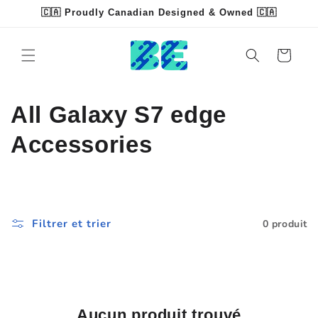
et
🇨🇦 Proudly Canadian Designed & Owned 🇨🇦
passer
Read
au
contenu
the
Panier
Privacy
Policy
C
All Galaxy S7 edge
o
Accessories
l
l
Filtrer et trier
0 produit
e
c
t
Aucun produit trouvé